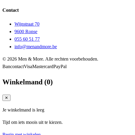
Contact
Wijnstraat 70
9600 Ronse
055 60 51 77
info@menandmore.be
© 2026 Men & More. Alle rechten voorbehouden.
Bancontact
Visa
Mastercard
PayPal
Winkelmand
(
0
)
✕
Je winkelmand is leeg
Tijd om iets moois uit te kiezen.
Begin met winkelen