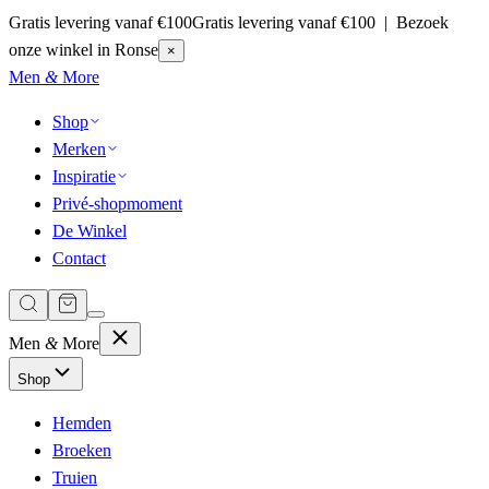
Gratis levering vanaf €100
Gratis levering vanaf €100 | Bezoek
onze winkel in Ronse
×
Men
&
More
Shop
Merken
Inspiratie
Privé-shopmoment
De Winkel
Contact
Men
&
More
Shop
Hemden
Broeken
Truien