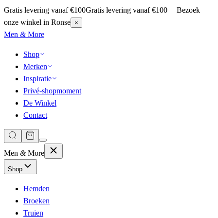
Gratis levering vanaf €100
Gratis levering vanaf €100 | Bezoek
onze winkel in Ronse
×
Men
&
More
Shop
Merken
Inspiratie
Privé-shopmoment
De Winkel
Contact
Men
&
More
Shop
Hemden
Broeken
Truien