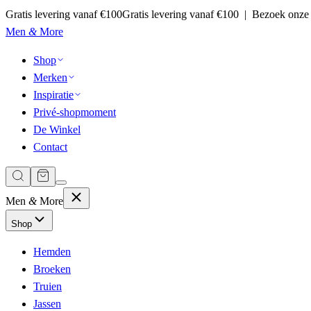
Gratis levering vanaf €100
Gratis levering vanaf €100 | Bezoek onze
Men
&
More
Shop
Merken
Inspiratie
Privé-shopmoment
De Winkel
Contact
Men
&
More
Shop
Hemden
Broeken
Truien
Jassen