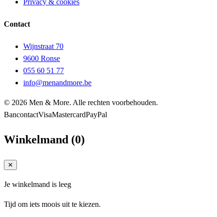
Privacy & cookies
Contact
Wijnstraat 70
9600 Ronse
055 60 51 77
info@menandmore.be
© 2026 Men & More. Alle rechten voorbehouden.
Bancontact
Visa
Mastercard
PayPal
Winkelmand
(
0
)
✕
Je winkelmand is leeg
Tijd om iets moois uit te kiezen.