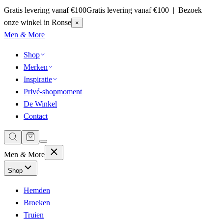
Gratis levering vanaf €100
Gratis levering vanaf €100 | Bezoek
onze winkel in Ronse
×
Men
&
More
Shop
Merken
Inspiratie
Privé-shopmoment
De Winkel
Contact
Men
&
More
Shop
Hemden
Broeken
Truien