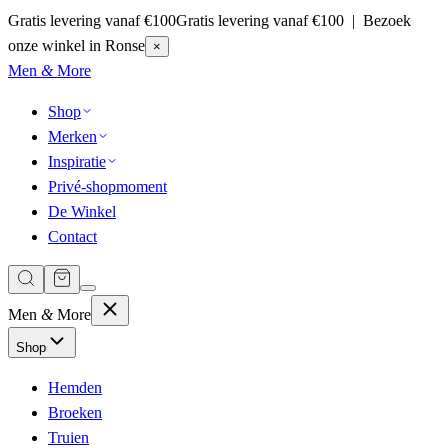
Gratis levering vanaf €100
Gratis levering vanaf €100 | Bezoek
onze winkel in Ronse
×
Men
&
More
Shop
Merken
Inspiratie
Privé-shopmoment
De Winkel
Contact
Men
&
More
Shop
Hemden
Broeken
Truien