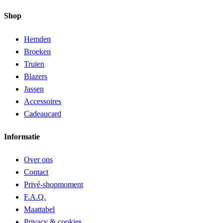
Shop
Hemden
Broeken
Truien
Blazers
Jassen
Accessoires
Cadeaucard
Informatie
Over ons
Contact
Privé-shopmoment
F.A.Q.
Maattabel
Privacy & cookies