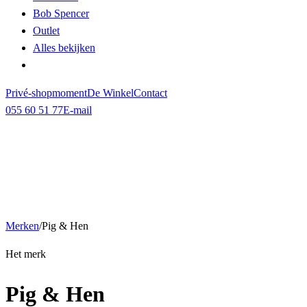
Bob Spencer
Outlet
Alles bekijken
Privé-shopmoment
De Winkel
Contact
055 60 51 77
E-mail
Merken
/
Pig & Hen
Het merk
Pig & Hen