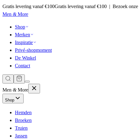
Gratis levering vanaf €100
Gratis levering vanaf €100 | Bezoek onze
Men
&
More
Shop
Merken
Inspiratie
Privé-shopmoment
De Winkel
Contact
Men
&
More
Shop
Hemden
Broeken
Truien
Jassen