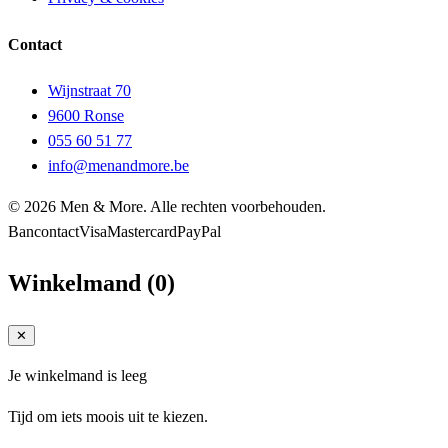
Contact
Wijnstraat 70
9600 Ronse
055 60 51 77
info@menandmore.be
© 2026 Men & More. Alle rechten voorbehouden.
Bancontact
Visa
Mastercard
PayPal
Winkelmand
(
0
)
✕
Je winkelmand is leeg
Tijd om iets moois uit te kiezen.