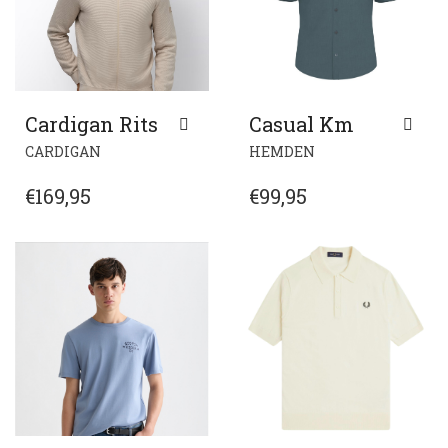
OP
OP
DE
DE
PRODUCTPAGINA
PRODUCTPAGIN
Cardigan Rits
Casual Km
DIT
DIT
CARDIGAN
HEMDEN
PRODUCT
PRODUCT
HEEFT
HEEFT
€
169,95
€
99,95
MEERDERE
MEERDERE
VARIATIES.
VARIATIES.
DEZE
DEZE
OPTIE
OPTIE
KAN
KAN
GEKOZEN
GEKOZEN
WORDEN
WORDEN
OP
OP
DE
DE
PRODUCTPAGINA
PRODUCTPAGIN