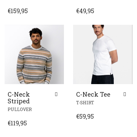
PRODUCT
PRODUCT
HEEFT
HEEFT
€
159,95
€
49,95
MEERDERE
MEERDERE
VARIATIES.
VARIATIES.
DEZE
DEZE
OPTIE
OPTIE
KAN
KAN
GEKOZEN
GEKOZEN
WORDEN
WORDEN
OP
OP
DE
DE
PRODUCTPAGINA
PRODUCTPAGIN
C-Neck
C-Neck Tee
Striped
DIT
T-SHIRT
DIT
PRODUCT
PULLOVER
PRODUCT
HEEFT
€
59,95
HEEFT
MEERDERE
€
119,95
MEERDERE
VARIATIES.
VARIATIES.
DEZE