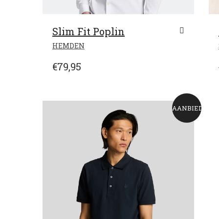
Slim Fit Poplin
DIT
HEMDEN
PRODUCT
HEEFT
€
79,95
MEERDERE
VARIATIES.
DEZE
OPTIE
AANBIEDING!
KAN
GEKOZEN
WORDEN
OP
DE
PRODUCTPAGINA