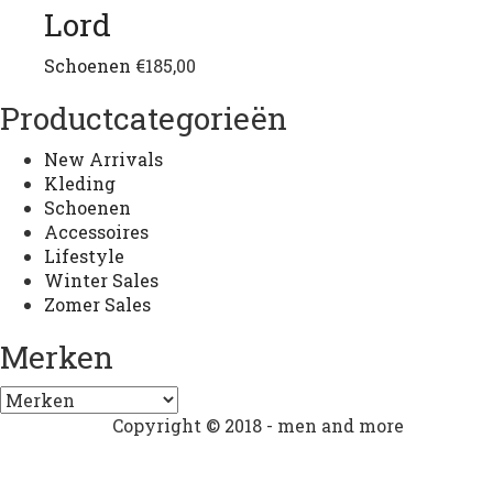
Lord
Dit
Schoenen
€
185,00
product
Productcategorieën
heeft
meerdere
New Arrivals
variaties.
Kleding
Deze
Schoenen
optie
Accessoires
kan
Lifestyle
gekozen
Winter Sales
worden
Zomer Sales
op
de
Merken
productpagina
Copyright © 2018 - men and more