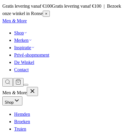
Gratis levering vanaf €100
Gratis levering vanaf €100 | Bezoek
onze winkel in Ronse
×
Men
&
More
Shop
Merken
Inspiratie
Privé-shopmoment
De Winkel
Contact
Men
&
More
Shop
Hemden
Broeken
Truien