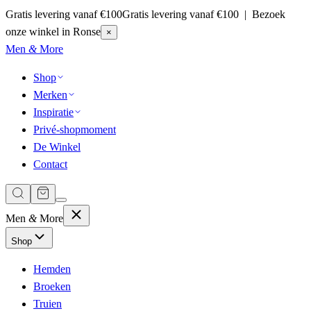
Gratis levering vanaf €100
Gratis levering vanaf €100 | Bezoek
onze winkel in Ronse
×
Men
&
More
Shop
Merken
Inspiratie
Privé-shopmoment
De Winkel
Contact
Men
&
More
Shop
Hemden
Broeken
Truien