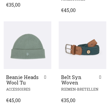
HEEFT
PRODUCT
€
35,00
MEERDERE
HEEFT
€
45,00
VARIATIES.
MEERDERE
DEZE
VARIATIES.
OPTIE
DEZE
KAN
OPTIE
GEKOZEN
KAN
WORDEN
GEKOZEN
OP
WORDEN
DE
OP
PRODUCTPAGINA
DE
PRODUCTPA
Beanie Heads
Belt Syn
Wool Tu
Woven
DIT
DIT
ACCESSOIRES
RIEMEN-BRETELLEN
PRODUCT
PROD
HEEFT
HEEF
€
45,00
€
35,00
MEERDERE
MEER
VARIATIES.
VARIA