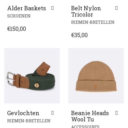
Alder Baskets
Belt Nylon
Tricolor
DIT
SCHOENEN
PRODUCT
DIT
RIEMEN-BRETELLEN
HEEFT
PROD
€
150,00
MEERDERE
HEEF
€
35,00
VARIATIES.
MEER
DEZE
VARIA
OPTIE
DEZE
KAN
OPTI
GEKOZEN
KAN
WORDEN
GEKO
OP
WOR
DE
OP
PRODUCTPAGINA
DE
PROD
Gevlochten
Beanie Heads
Wool Tu
DIT
RIEMEN-BRETELLEN
PRODUCT
DIT
ACCESSOIRES